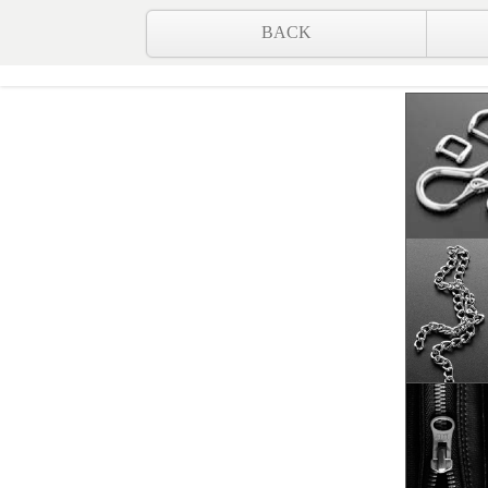
ECOレザー
● 製品の手入れと保管
BACK
●信頼のマーク
Kids Leather Programs
● 素材別手入れ方法一覧
●ランドセルヒストリー
● ハンドバッグのTPO
コラム：エキゾチックレザー
コラム：マグネットホック・デメリット
コラム：修理と加工